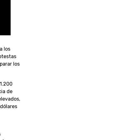
a los
otestas
parar los
 1.200
cia de
elevados,
 dólares
s