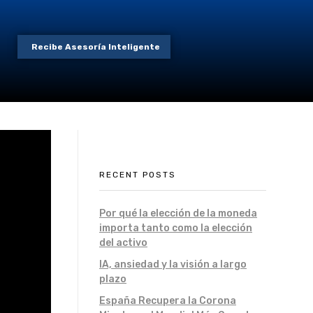
Recibe Asesoría Inteligente
RECENT POSTS
Por qué la elección de la moneda
importa tanto como la elección
del activo
IA, ansiedad y la visión a largo
plazo
España Recupera la Corona