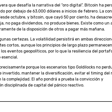
a que desafía la narrativa del “oro digital”. Bitcoin ha per
do por debajo de 63.000 dólares a inicios de febrero. La co
desde octubre, y bitcoin, que cayó 50 por ciento, ha desacre
 caja, no paga dividendos, no produce bienes. Existe como un 
amente de la disposición de otros a pagar más mañana.
nas certezas. La volatilidad persistirá en ambas direccion
es cortos, aunque los principios de largo plazo permanece
os eventos geopolíticos, por lo que la resiliencia del portafo
 esencial.
recisamente porque los escenarios tipo Goldilocks no perd
invertido, mantener la diversificación, evitar el timing de
la complejidad. El año pondrá a prueba la convicción y
 disciplinada de capital del pánico reactivo.