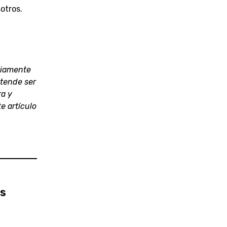
otros.
ariamente
etende ser
ra y
e artículo
as