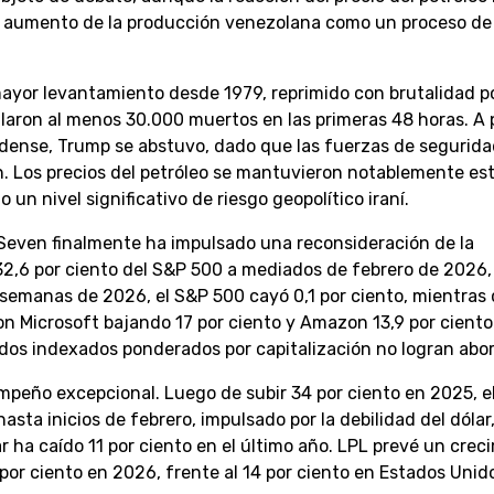
l aumento de la producción venezolana como un proceso de 
mayor levantamiento desde 1979, reprimido con brutalidad po
laron al menos 30.000 muertos en las primeras 48 horas. A 
idense, Trump se abstuvo, dado que las fuerzas de segurid
n. Los precios del petróleo se mantuvieron notablemente est
un nivel significativo de riesgo geopolítico iraní.
Seven finalmente ha impulsado una reconsideración de la
 32,6 por ciento del S&P 500 a mediados de febrero de 2026, 
s semanas de 2026, el S&P 500 cayó 0,1 por ciento, mientras 
on Microsoft bajando 17 por ciento y Amazon 13,9 por ciento
dos indexados ponderados por capitalización no logran abor
ño excepcional. Luego de subir 34 por ciento en 2025, el
sta inicios de febrero, impulsado por la debilidad del dólar
lar ha caído 11 por ciento en el último año. LPL prevé un cre
or ciento en 2026, frente al 14 por ciento en Estados Unid