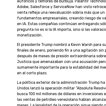
eufóricos y temores de burbuja. Palantir Techno
Adobe, Salesforce y ServiceNow han visto retroces
venta refleja una reevaluación sobria más que un
fundamentos empresariales, creando riesgo de valo
en IA. Estas compañías continúan entregando sóli
pregunta no es si la IA importa, sino si las valor
monetización.
El presidente Trump nombró a Kevin Warsh para s
finales de enero, poniendo fin a una agitación si
después de meses de presión extraordinaria sobre
Justicia que amenazaban con una acusación penal. 
sumamente importante para la estabilidad del merc
en el corto plazo.
La política exterior de la administración Trump h
Unidos lanzó la operación militar “Absolute Resol
busca 100 mil millones de dólares en inversiones 
las ventas de petróleo venezolano habían alcanzado
meses. La legalidad de la operación sigue siendo o