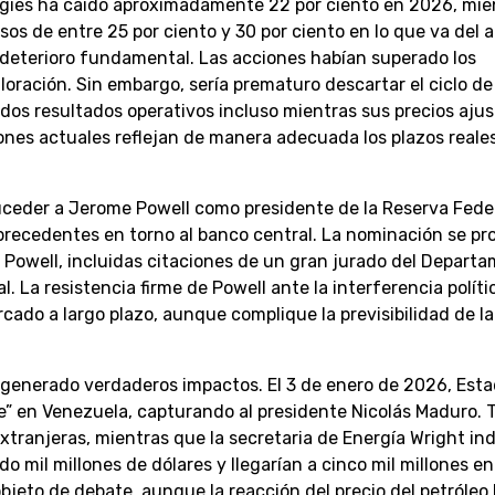
logies ha caído aproximadamente 22 por ciento en 2026, mie
os de entre 25 por ciento y 30 por ciento en lo que va del a
 deterioro fundamental. Las acciones habían superado los
ración. Sin embargo, sería prematuro descartar el ciclo de
dos resultados operativos incluso mientras sus precios ajus
aciones actuales reflejan de manera adecuada los plazos reale
uceder a Jerome Powell como presidente de la Reserva Feder
n precedentes en torno al banco central. La nominación se pr
 Powell, incluidas citaciones de un gran jurado del Depart
La resistencia firme de Powell ante la interferencia políti
ado a largo plazo, aunque complique la previsibilidad de la 
a generado verdaderos impactos. El 3 de enero de 2026, Est
ve” en Venezuela, capturando al presidente Nicolás Maduro.
extranjeras, mientras que la secretaria de Energía Wright in
 mil millones de dólares y llegarían a cinco mil millones e
bjeto de debate, aunque la reacción del precio del petróleo 