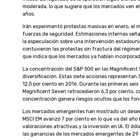
moderada, lo que sugiere que los mercados ven e
años.
Irán experimentó protestas masivas en enero, el 
fuerzas de seguridad. Estimaciones internas seña
la especulación sobre una intervención estadoun
contuvieron las protestas sin fractura del régime
que indica que los mercados ya habían incorporado 
La concentración del S&P 500 en las Magnificent 
diversificación. Estas siete acciones representan
12,5 por ciento en 2016. Durante las primeras sei
Magnificent Seven retrocedieron 6,3 por ciento, c
concentración genera riesgos ocultos que los fon
Los mercados emergentes han mostrado un desempe
MSCI EM avanzó 7 por ciento en lo que va del año ha
valoraciones atractivas y la inversión en IA. El dó
las ganancias de los mercados emergentes de 29 p