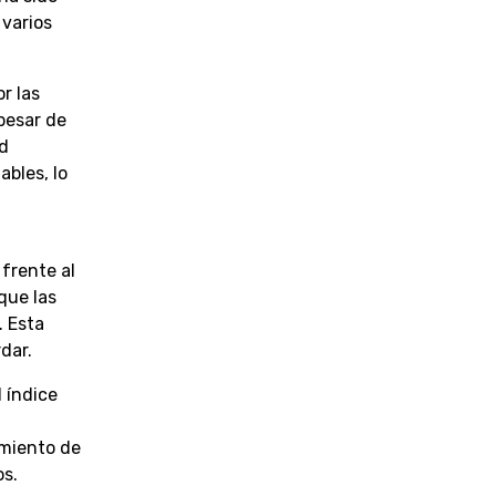
varios
r las
pesar de
ad
ables, lo
frente al
que las
. Esta
dar.
 índice
,
cimiento de
os.