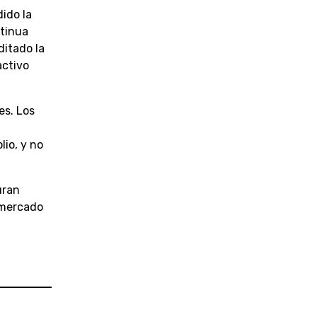
dido la
ntinua
ditado la
activo
es. Los
n
lio, y no
uran
l mercado