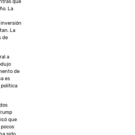
ntras que
ño. La
 inversión
tan. La
s de
al a
odujo
amento de
ca es
política
ados
 Trump
dicó que
n pocos
ha sido