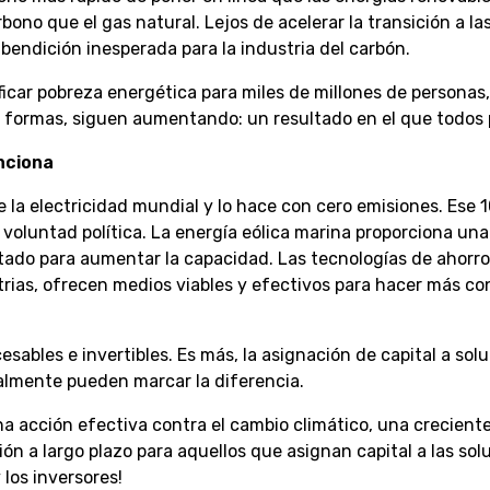
no que el gas natural. Lejos de acelerar la transición a la
 bendición inesperada para la industria del carbón.
ficar pobreza energética para miles de millones de personas,
s formas, siguen aumentando: un resultado en el que todos 
nciona
 la electricidad mundial y lo hace con cero emisiones. Ese 
a voluntad política. La energía eólica marina proporciona un
itado para aumentar la capacidad. Las tecnologías de ahorr
trias, ofrecen medios viables y efectivos para hacer más c
sables e invertibles. Es más, la asignación de capital a sol
ealmente pueden marcar la diferencia.
na acción efectiva contra el cambio climático, una crecient
ón a largo plazo para aquellos que asignan capital a las sol
 los inversores!