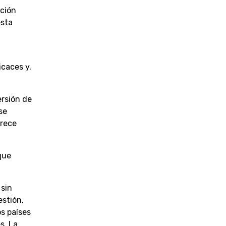
ición
esta
icaces y,
ersión de
se
arece
que
 sin
estión,
os países
s. La