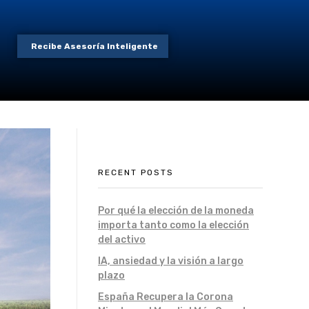
Recibe Asesoría Inteligente
RECENT POSTS
Por qué la elección de la moneda
importa tanto como la elección
del activo
IA, ansiedad y la visión a largo
plazo
España Recupera la Corona