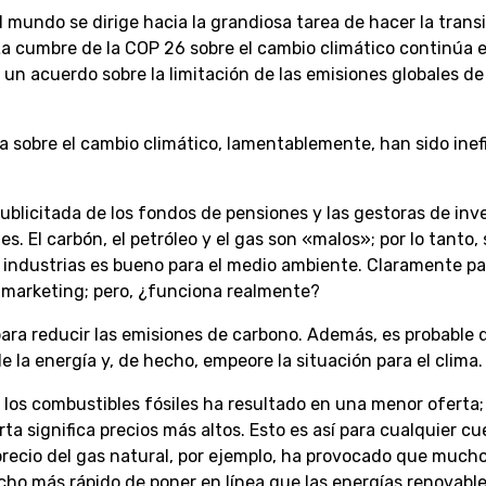
 mundo se dirige hacia la grandiosa tarea de hacer la trans
a cumbre de la COP 26 sobre el cambio climático continúa 
 un acuerdo sobre la limitación de las emisiones globales de
 sobre el cambio climático, lamentablemente, han sido inef
ublicitada de los fondos de pensiones y las gestoras de inv
s. El carbón, el petróleo y el gas son «malos»; por lo tanto, 
 industrias es bueno para el medio ambiente. Claramente p
 marketing; pero, ¿funciona realmente?
para reducir las emisiones de carbono. Además, es probable 
la energía y, de hecho, empeore la situación para el clima.
ra los combustibles fósiles ha resultado en una menor oferta;
 significa precios más altos. Esto es así para cualquier cu
l precio del gas natural, por ejemplo, ha provocado que much
cho más rápido de poner en línea que las energías renovable