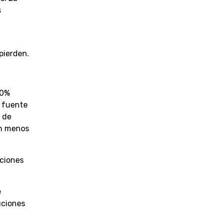
s
pierden.
10%
a fuente
o de
on menos
uciones
e
uciones