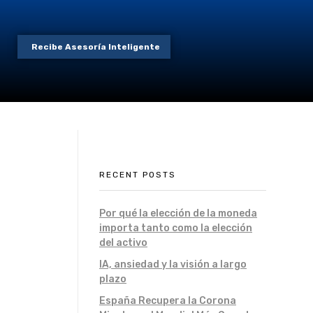
Recibe Asesoría Inteligente
RECENT POSTS
Por qué la elección de la moneda
importa tanto como la elección
del activo
IA, ansiedad y la visión a largo
plazo
España Recupera la Corona