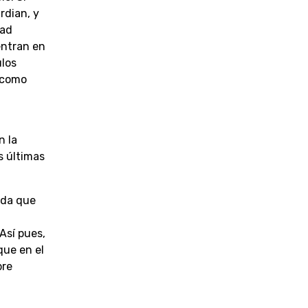
rdian, y
dad
entran en
ulos
o como
n la
s últimas
ada que
Así pues,
que en el
bre