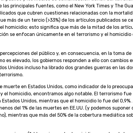
 las principales fuentes, como el New York Times y The Gua
blicados que cubren cuestiones relacionadas con la mortali
e más de un tercio (>33%) de los artículos publicados se c
el homicidio; esto significa que más de la mitad de los artíc
ción se enfocan únicamente en el terrorismo y el homicidi
percepciones del público y, en consecuencia, en la toma de
ismo es elevado, los gobiernos responden a ello con cambios e
tados Unidos incluso ha librado dos grandes guerras en las do
terrorismo.
s de muerte en Estados Unidos, como indicador de lo preocup
 y el homicidio, encontramos algo notable. El terrorismo fue
Estados Unidos, mientras que el homicidio lo fue del 0,9%. 
n menos del 1% de las muertes en EE.UU. (y podemos suponer 
mo), mientras que más del 50% de la cobertura mediática so