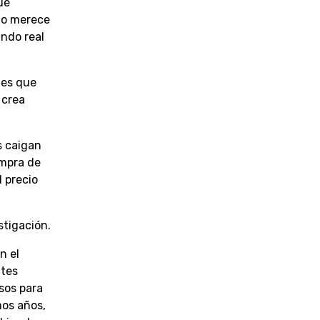
ue
no merece
undo real
 es que
 crea
s caigan
ompra de
l precio
stigación.
n el
ntes
sos para
mos años,