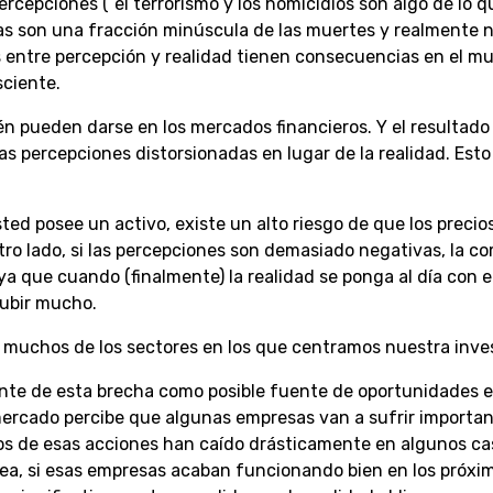
rcepciones (“el terrorismo y los homicidios son algo de lo q
mas son una fracción minúscula de las muertes y realmente 
s entre percepción y realidad tienen consecuencias en el m
sciente.
én pueden darse en los mercados financieros. Y el resultado
las percepciones distorsionadas en lugar de la realidad. Esto
ted posee un activo, existe un alto riesgo de que los precio
or otro lado, si las percepciones son demasiado negativas, la c
a que cuando (finalmente) la realidad se ponga al día con e
subir mucho.
 muchos de los sectores en los que centramos nuestra inve
te de esta brecha como posible fuente de oportunidades e
 El mercado percibe que algunas empresas van a sufrir importa
ecios de esas acciones han caído drásticamente en algunos ca
ónea, si esas empresas acaban funcionando bien en los próxi