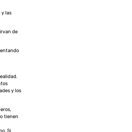
 y las
irvan de
ntentando
ealidad.
atos
ades y los
eros,
o tienen
mo. Si