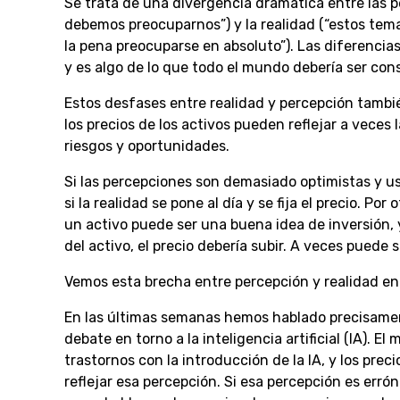
Se trata de una divergencia dramática entre las pe
debemos preocuparnos”) y la realidad (“estos te
la pena preocuparse en absoluto”). Las diferencia
y es algo de lo que todo el mundo debería ser con
Estos desfases entre realidad y percepción tambi
los precios de los activos pueden reflejar a veces 
riesgos y oportunidades.
Si las percepciones son demasiado optimistas y us
si la realidad se pone al día y se fija el precio. P
un activo puede ser una buena idea de inversión, y
del activo, el precio debería subir. A veces puede 
Vemos esta brecha entre percepción y realidad en
En las últimas semanas hemos hablado precisamen
debate en torno a la inteligencia artificial (IA).
trastornos con la introducción de la IA, y los pr
reflejar esa percepción. Si esa percepción es err