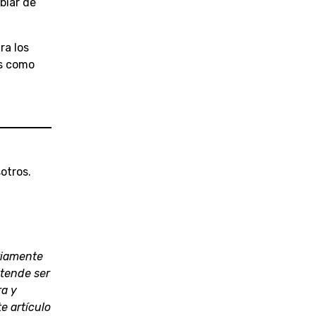
biar de
ra los
as como
otros.
ariamente
etende ser
ra y
e artículo