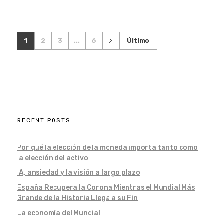
1
2
3
...
6
Último
RECENT POSTS
Por qué la elección de la moneda importa tanto como
la elección del activo
IA, ansiedad y la visión a largo plazo
España Recupera la Corona Mientras el Mundial Más
Grande de la Historia Llega a su Fin
La economía del Mundial